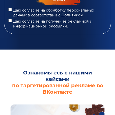
ЗАЯВКУ
Даю
согласие на обработку персональных
данных
в соответствии с
Политикой
Даю
согласие
на получение рекламной и
информационной рассылки.
Ознакомьтесь с нашими
кейсами
по таргетированной рекламе во
ВКонтакте