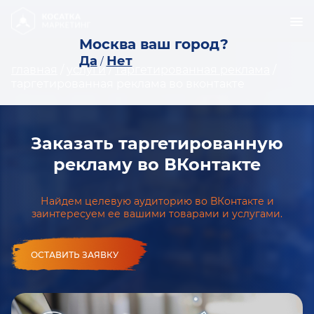
Москва ваш город?
Да
Нет
/
главная
/
услуги
/
таргетированная реклама
/
таргетированная реклама во вконтакте
Заказать таргетированную
рекламу во ВКонтакте
Найдем целевую аудиторию во ВКонтакте и
заинтересуем ее вашими товарами и услугами.
ОСТАВИТЬ ЗАЯВКУ