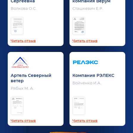
Сергеевна
компания Верум
Волкова О.С.
Сташкевич Е.Р.
Читать отзыв
Читать отзыв
Артель Северный
Компания РЭЛЕКС
ветер
Бойченко И.А.
Рябых М. А.
Читать отзыв
Читать отзыв