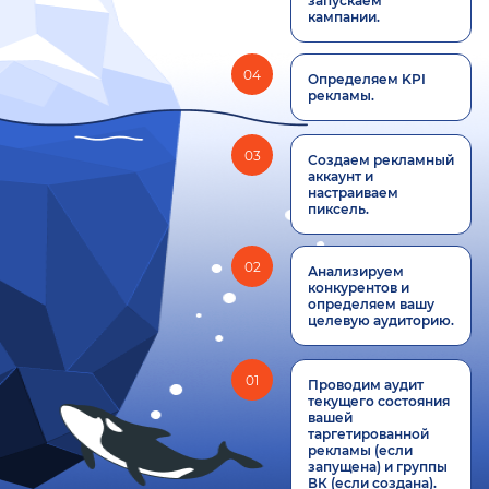
запускаем
кампании.
04
Определяем KPI
рекламы.
03
Создаем рекламный
аккаунт и
настраиваем
пиксель.
02
Анализируем
конкурентов и
определяем вашу
целевую аудиторию.
01
Проводим аудит
текущего состояния
вашей
таргетированной
рекламы (если
запущена) и группы
ВК (если создана).