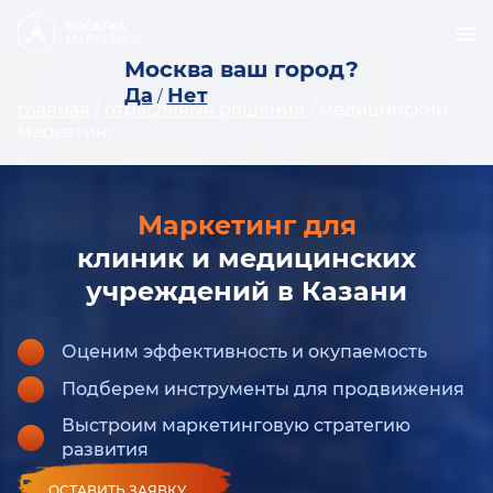
Москва ваш город?
Да
Нет
/
главная
/
отраслевые решения
/
медицинский
маркетинг
Маркетинг для
клиник и медицинских
учреждений в Казани
Оценим эффективность и окупаемость
Подберем инструменты для продвижения
Выстроим маркетинговую стратегию
развития
ОСТАВИТЬ ЗАЯВКУ