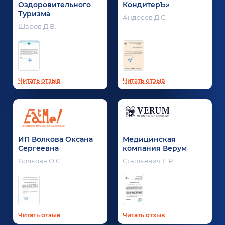
Оздоровительного
КондитерЪ»
Туризма
Андреев Д.С.
Шаров Д.В.
Читать отзыв
Читать отзыв
ИП Волкова Оксана
Медицинская
Сергеевна
компания Верум
Волкова О.С.
Сташкевич Е.Р.
Читать отзыв
Читать отзыв