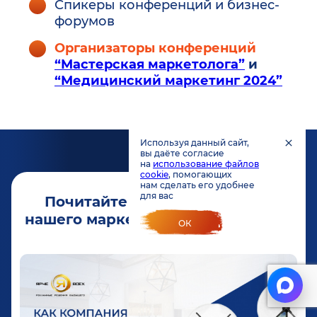
Спикеры конференций и бизнес-
форумов
Организаторы конференций
“Мастерская маркетолога”
и
“Медицинский маркетинг 2024”
Используя данный сайт,
вы даёте согласие
на
использование файлов
cookie
, помогающих
нам сделать его удобнее
для вас
Почитайте
подробные кейсы
нашего маркетингового агентства
ОК