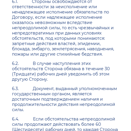
6.1. Стороны освобождаются от
ответственности за неисполнение или
ненадлежащее исполнение обязательств по
Договору, если надлежащее исполнение
оказалось невозможным вследствие
непреодолимой силы, то есть чрезвычайных и
непредотвратимых при данных условиях
обстоятельств, под которыми понимаются:
запретные действия властей, эпидемии,
блокада, эмбарго, землетрясения, наводнения,
пожары или другие стихийные бедствия.
6.2. В случае наступления этих
обстоятельств Сторона обязана в течение 30
(Тридцати) рабочих дней уведомить об этом
другую Сторону.
6.3. Документ, выданный уполномоченным
государственным органом, является
достаточным подтверждением наличия и
продолжительности действия непреодолимой
силы.
6.4. Если обстоятельства непреодолимой
силы продолжают действовать более 60
(Шестидесяти) рабочих дней, то каждая Сторона