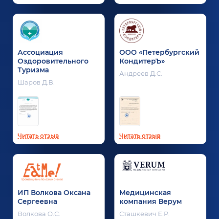
Ассоциация
ООО «Петербургский
Оздоровительного
КондитерЪ»
Туризма
Андреев Д.С.
Шаров Д.В.
Читать отзыв
Читать отзыв
ИП Волкова Оксана
Медицинская
Сергеевна
компания Верум
Волкова О.С.
Сташкевич Е.Р.