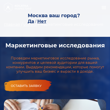
Москва ваш город?
Да
Нет
/
главная
/
услуги
/
маркетинговые исследования
Маркетинговые исследования
Проведем маркетинговое исследование рынка,
конкурентов и целевой аудитории для вашей
компании. Выдадим рекомендации, которые помогут
улучшить ваш бизнес и вырасти в доходе.
ОСТАВИТЬ ЗАЯВКУ