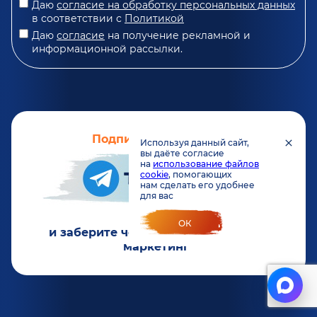
Даю
согласие на обработку персональных данных
в соответствии с
Политикой
Даю
согласие
на получение рекламной и
информационной рассылки.
Подпишитесь на наш
Используя данный сайт,
вы даёте согласие
на
использование файлов
cookie
, помогающих
нам сделать его удобнее
для вас
ОК
и заберите чек-лист “Проверь свой
маркетинг”