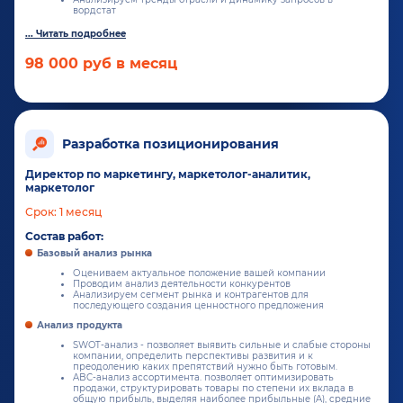
вордстат
98 000 руб в месяц
Разработка позиционирования
Директор по маркетингу, маркетолог-аналитик,
маркетолог
Срок: 1 месяц
Состав работ:
Базовый анализ рынка
Оцениваем актуальное положение вашей компании
Проводим анализ деятельности конкурентов
Анализируем сегмент рынка и контрагентов для
последующего создания ценностного предложения
Анализ продукта
SWOT-анализ - позволяет выявить сильные и слабые стороны
компании, определить перспективы развития и к
преодолению каких препятствий нужно быть готовым.
ABC-анализ ассортимента. позволяет оптимизировать
продажи, структурировать товары по степени их вклада в
общую прибыль, выделяя наиболее прибыльные (A), средние