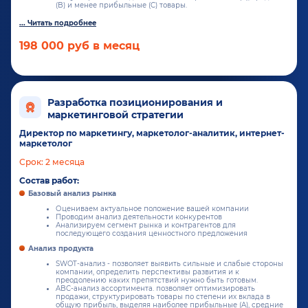
(B) и менее прибыльные (C) товары.
198 000 руб в месяц
Разработка позиционирования и
маркетинговой стратегии
Директор по маркетингу, маркетолог-аналитик, интернет-
маркетолог
Срок: 2 месяца
Состав работ:
Базовый анализ рынка
Оцениваем актуальное положение вашей компании
Проводим анализ деятельности конкурентов
Анализируем сегмент рынка и контрагентов для
последующего создания ценностного предложения
Анализ продукта
SWOT-анализ - позволяет выявить сильные и слабые стороны
компании, определить перспективы развития и к
преодолению каких препятствий нужно быть готовым.
ABC-анализ ассортимента. позволяет оптимизировать
продажи, структурировать товары по степени их вклада в
общую прибыль, выделяя наиболее прибыльные (A), средние