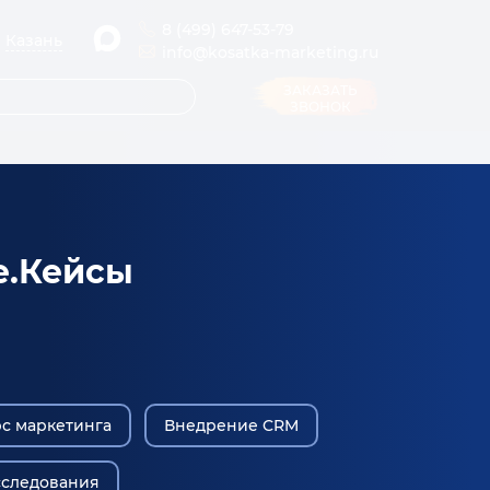
8 (499) 647-53-79
Казань
info@kosatka-marketing.ru
ЗАКАЗАТЬ
ЗВОНОК
е.Кейсы
с маркетинга
Внедрение CRM
сследования