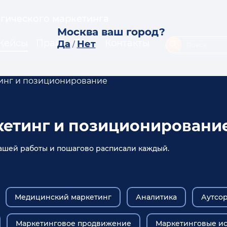
егического маркетинга
Москва ваш город?
Кейсы
Прайс
Блог
Контакты
Да
Нет
/
тинг и позиционирование
кетинг и позиционировани
шей работы и пошагово расписали каждый.
Медицинский маркетинг
Аналитика
Аутсор
Маркетинговое продвижение
Маркетинговые и