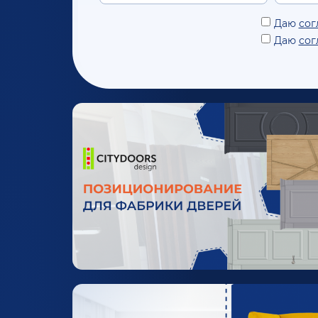
Даю
сог
Даю
сог