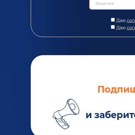
Даю
сог
Даю
сог
Подпиш
и заберит