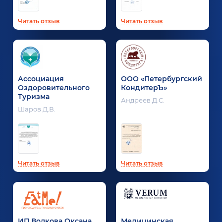
Читать отзыв
Читать отзыв
Ассоциация
ООО «Петербургский
Оздоровительного
КондитерЪ»
Туризма
Андреев Д.С.
Шаров Д.В.
Читать отзыв
Читать отзыв
ИП Волкова Оксана
Медицинская