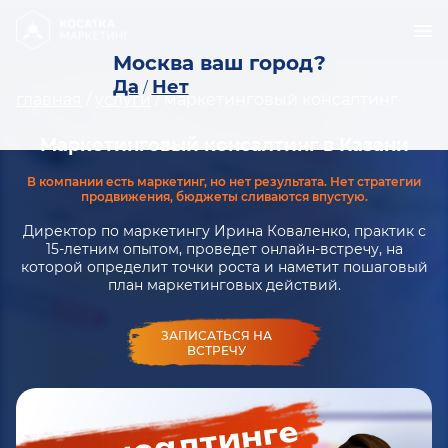
Москва ваш город?
Да
Нет
/
главная
/
услуги
/
маркетинговый консалтинг
Маркетинговый консалтинг в Казани
В компании есть маркетинг, но нет результата. Нет стратегии
продвижения, бюджеты сливаются впустую.
Директор по маркетингу Ирина Коваленко, практик с
15-летним опытом, проведет онлайн-встречу, на
которой определит точки роста и наметит пошаговый
план маркетинговых действий.
ЗАПИСАТЬСЯ НА
ВСТРЕЧУ