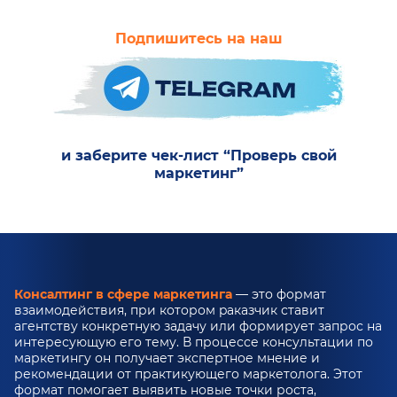
Подпишитесь на наш
и заберите чек-лист “Проверь свой
маркетинг”
Консалтинг в сфере маркетинга
— это формат
взаимодействия, при котором pаказчик ставит
агентству конкретную задачу или формирует запрос на
интересующую его тему. В процессе консультации по
маркетингу он получает экспертное мнение и
рекомендации от практикующего маркетолога. Этот
формат помогает выявить новые точки роста,